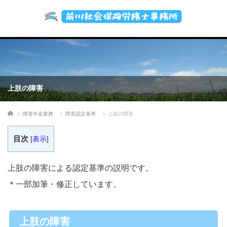
上肢の障害
ホーム
障害年金業務
障害認定基準
上肢の障害
目次
[
表示
]
上肢の障害による認定基準の説明です。
＊一部加筆・修正しています。
上肢の障害