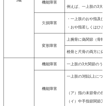
3級
機能障害
例えば、一上肢の3大
・一上肢のおや指及び
欠損障害
・おや指若しくはひと
上腕骨に偽関節（骨幹
変形障害
橈骨と尺骨の両方に偽
機能障害
一上肢の3大関節のう
一上肢の3指以上につ
機能障害
（ア）指の末節骨の長さの
（イ）中手指節関節又は