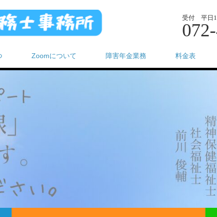
受付 平日10
072-
つ
Zoomについて
障害年金業務
料金表