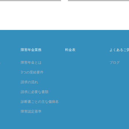
障害年金業務
料金表
よくあるご
み
障害年金とは
ブログ
3つの受給要件
請求の流れ
請求に必要な書類
診断書ごとの主な傷病名
障害認定基準