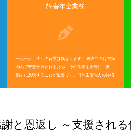
障害年金業務
一人一人、生活の背景は異なります。 障害年金は書類
のみで審査が行われるため、その背景を正確に「書
類」に反映することが重要です。日常生活能力の詳細
を具体的に記載するには、お客様やご家族・ご支援者
様の情報が必要不可欠となります。面談時、時にはし
んどい話をしていただくことになります。 私もその感
謝に答えながら、専門家として障害年金の請求をサポ
ートさせていただきます。 そして、障害年金制度が社
謝と恩返し ～支援され
会とのつながりの一助になれれば幸いです。