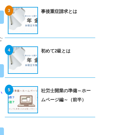
事後重症請求とは
ご
初めて2級とは
社労士開業の準備～ホー
い
ムページ編～（前半）