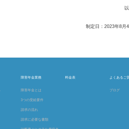
以
制定日：2023年8月
障害年金業務
料金表
よくあるご
み
障害年金とは
ブログ
3つの受給要件
請求の流れ
請求に必要な書類