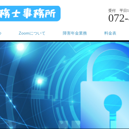
受付 平日10
072-
つ
Zoomについて
障害年金業務
料金表