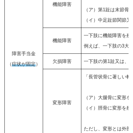
機能障害
（ア）第1趾は末節骨
（イ）中足趾節関節又
一下肢に機能障害を残
機能障害
例えば、一下肢の3大
障害手当金
欠損障害
一下肢の第1趾又は、
（
症状が固定
）
「長管状骨に著しい転
（ア）大腿骨に変形を
変形障害
（イ）脛骨に変形を残
ただし、変形とは外部