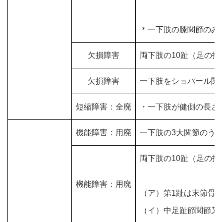
＊一下肢の膝関節のみ
欠損障害
両下肢の10趾（足の
欠損障害
一下肢をショパール関
短縮障害：全廃
・一下肢が健側の長さ
機能障害：用廃
一下肢の3大関節のう
両下肢の10趾（足の
機能障害：用廃
（ア）第1趾は末節骨
（イ）中足趾節関節又