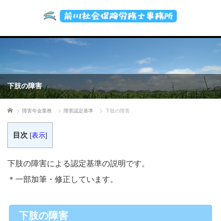
下肢の障害
ホーム
障害年金業務
障害認定基準
下肢の障害
目次
[
表示
]
下肢の障害による認定基準の説明です。
＊一部加筆・修正しています。
下肢の障害