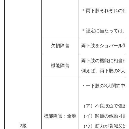
＊両下肢それぞれの膝
＊認定に当たっては、
欠損障害
両下肢をショパール関
両下肢の機能に相当程
機能障害
例えば、両下肢の3大
・一下肢の3大関節中
（ア）不良肢位で強直
機能障害：全廃
（イ）関節の他動可動
2級
（ウ）筋力が著減又は